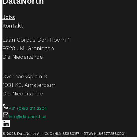
DataNorth
Jobs
Kontakt
Laan Corpus Den Hoorn 1
9728 JM, Groningen
Die Niederlande
Overhoeksplein 3
1031 KS, Amsterdam
Die Niederlande
+31 (0)50 211 2304
info@datanorth.ai
Follow us on LinkedIn
© 2026 DataNorth AI - CoC (NL): 85863157 - BTW: NL863772560B01