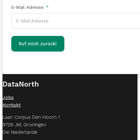
E-Mail Adresse
Ruf mich zurück!
DataNorth
Jobs
Kontakt
Laan Corpus Den Hoorn 1
9728 JM, Groningen
Die Niederlande