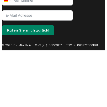
Germany
+49
Rufen Sie mich zurück!
© 2026 DataNorth AI - CoC (NL): 85863157 - BTW: NL863772560B01