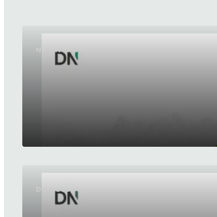
NVIDIA lanceert Alpamayo 2 Super voor autonoo
DeepSeek lanceert DeepSeek-V4-Flash-0731