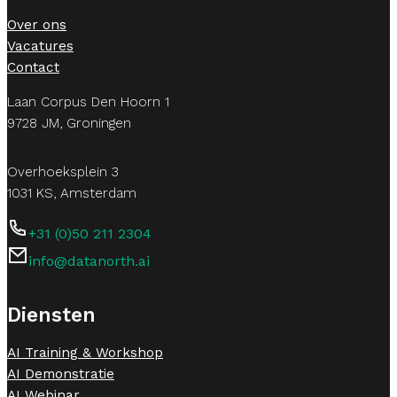
Over ons
Vacatures
Contact
Laan Corpus Den Hoorn 1
9728 JM, Groningen
Overhoeksplein 3
1031 KS, Amsterdam
+31 (0)50 211 2304
info@datanorth.ai
Follow us on LinkedIn
Follow us on LinkedIn
Diensten
AI Training & Workshop
AI Demonstratie
AI Webinar