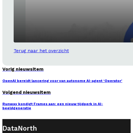
Terug naar het overzicht
Vorig nieuwsitem
OpenAI bereidt lancering voor van autonome AI-agent ‘Operator’
Volgend nieuwsitem
Runway kondigt Frames aan: een nieuw tijdperk in AI-
beeldgeneratie
DataNorth