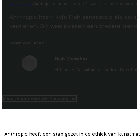
Home
/
News
/
Anthropic benoemt eerste AI-welzijn onderzoeker die 
Anthropic heeft Kyle Fish aangesteld als eer
verdienen. Dit weerspiegelt een bredere trend
Geschreven door:
Nick Moesker
AI-lead | AI Consultant at the frontline of f
Meld je aan voor de Nieuwsbrief
Anthropic heeft een stap gezet in de ethiek van kunstmati