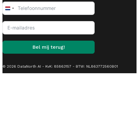
Netherlands
+31
Bel mij terug!
© 2026 DataNorth AI - KvK: 85863157 - BTW: NL863772560B01