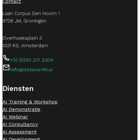
Contact
Laan Corpus Den Hoorn 1
9728 JM, Groningen
Overhoeksplein 3
1031 KS, Amsterdam
+31 (0)50 211 2304
info@datanorth.ai
Follow us on LinkedIn
Follow us on LinkedIn
Diensten
AI Training & Workshop
AI Demonstratie
AI Webinar
AI Consultancy
AI Assessment
AI Development