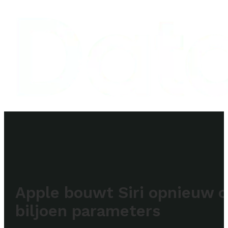
Apple bouwt Siri opnieuw 
biljoen parameters