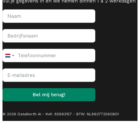
Vul je gegevens in en we nemen binnen 1 á 2 werkdagen c
Netherlands
+31
Bel mij terug!
© 2026 DataNorth AI - KvK: 85863157 - BTW: NL863772560B01