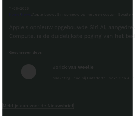
11-06-2026
Home
/
News
/
Apple bouwt Siri opnieuw op met een custom Google Ge
Apple's opnieuw opgebouwde Siri AI, aangedre
Compute, is de duidelijkste poging van het bedr
Geschreven door:
Jorick van Weelie
Marketing Lead bij DataNorth | Next-Gen AI-e
Meld je aan voor de Nieuwsbrief