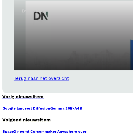
ByteDance lanceert SeedRealtime
Terug naar het overzicht
Vorig nieuwsitem
Google lanceert DiffusionGemma 26B-A4B
Volgend nieuwsitem
SpaceX neemt Cursor-maker Anysphere over