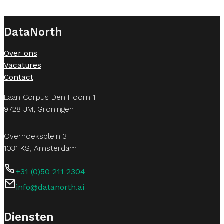
DataNorth
Over ons
Vacatures
Contact
Laan Corpus Den Hoorn 1
9728 JM, Groningen
Overhoeksplein 3
1031 KS, Amsterdam
+31 (0)50 211 2304
info@datanorth.ai
Follow us on LinkedIn
Follow us on LinkedIn
Diensten