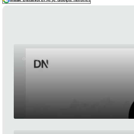
OpenAI vernieuwt GPT-5.6 Sol en GPT-5.6 Luna 