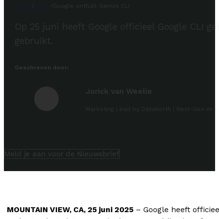
Home
/
News
/
Google onthult Gemini CLI
Op 25 juni heeft Google officieel Google CLI ge
gebruikt.
Geschreven door:
Jorick van Weelie
Marketing Lead bij DataNorth | Next-Gen AI-e
Meld je aan voor de Nieuwsbrief
MOUNTAIN VIEW, CA, 25 juni 2025
– Google heeft officie