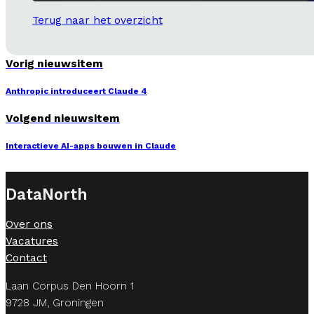
Terug naar het overzicht
Vorig nieuwsitem
Anthropic introduceert Claude 4
Volgend nieuwsitem
Interactieve AI-apps bouwen in Claude
DataNorth
Over ons
Vacatures
Contact
Laan Corpus Den Hoorn 1
9728 JM, Groningen