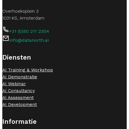
Overhoeksplein 3
1031 KS, Amsterdam
+31 (0)50 211 2304
info@datanorth.ai
Follow us on LinkedIn
Follow us on LinkedIn
Diensten
AI Training & Workshop
AI Demonstratie
AI Webinar
AI Consultancy
AI Assessment
AI Development
Informatie