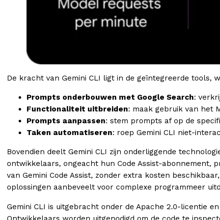
De kracht van Gemini CLI ligt in de geïntegreerde tools
Prompts onderbouwen met Google Search
: verkr
Functionaliteit uitbreiden
: maak gebruik van het 
Prompts aanpassen
: stem prompts af op de specif
Taken automatiseren
: roep Gemini CLI niet-intera
Bovendien deelt Gemini CLI zijn onderliggende technologie
ontwikkelaars, ongeacht hun Code Assist-abonnement, pr
van Gemini Code Assist, zonder extra kosten beschikbaa
oplossingen aanbeveelt voor complexe programmeer uitd
Gemini CLI is uitgebracht onder de Apache 2.0-licentie 
Ontwikkelaars worden uitgenodigd om de code te inspecter