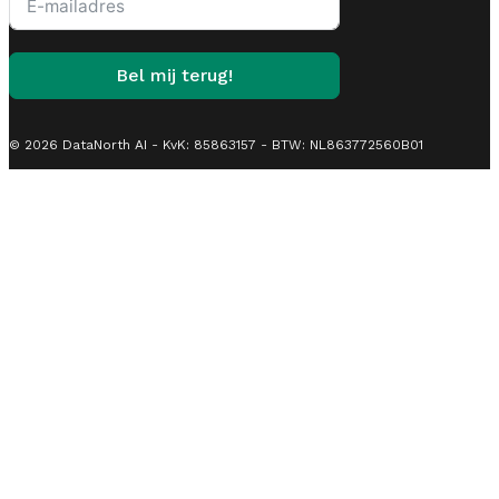
Bel mij terug!
© 2026 DataNorth AI - KvK: 85863157 - BTW: NL863772560B01