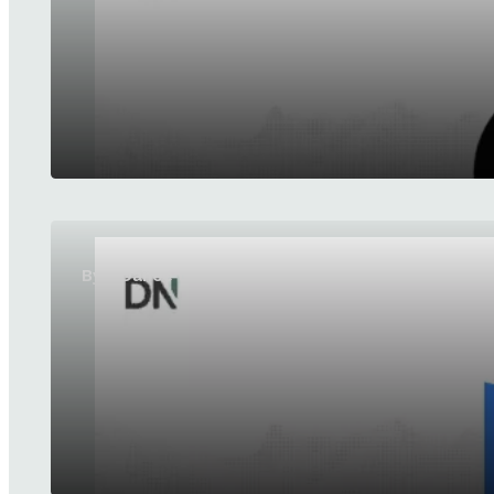
ByteDance lanceert SeedRealtime