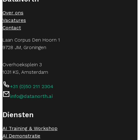
Over ons
Vacatures
Contact
Laan Corpus Den Hoorn 1
9728 JM, Groningen
Overhoeksplein 3
1031 KS, Amsterdam
+31 (0)50 211 2304
info@datanorth.ai
Follow us on LinkedIn
Follow us on LinkedIn
Diensten
AI Training & Workshop
AI Demonstratie