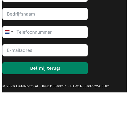
Netherlands
+31
Bel mij terug!
© 2026 DataNorth AI - KvK: 85863157 - BTW: NL863772560B01