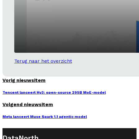
Terug naar het overzicht
Vorig nieuwsitem
Tencent lanceert Hy3: open-source 295B MoE-model
Volgend nieuwsitem
Meta lanceert Muse Spark 1.1 agentic model
DataNorth