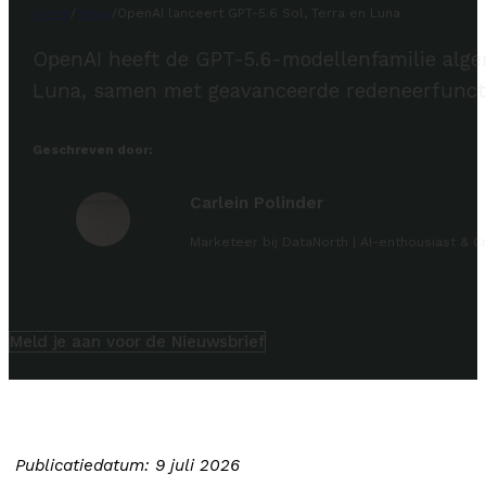
Home
/
News
/
OpenAI lanceert GPT-5.6 Sol, Terra en Luna
OpenAI heeft de GPT-5.6-modellenfamilie alge
Luna, samen met geavanceerde redeneerfuncti
Geschreven door:
Carlein Polinder
Marketeer bij DataNorth | AI-enthousiast & C
Meld je aan voor de Nieuwsbrief
Publicatiedatum: 9 juli 2026