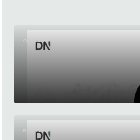
OpenAI vernieuwt GPT-5.6 Sol en GPT-5.6 Luna 
ByteDance lanceert SeedRealtime