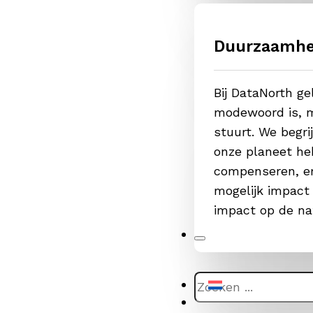
Duurzaamhe
Bij DataNorth g
modewoord is, m
stuurt. We begr
onze planeet he
compenseren, er
mogelijk impact
impact op de na
Zoeken