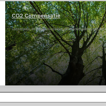
CO2 Compensatie
Compenseer de CO2 uitstoot van AI oplosisngen samen met DataN