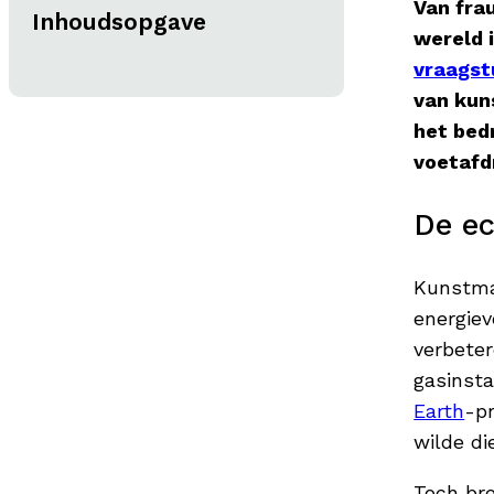
Van fra
Inhoudsopgave
wereld i
vraagst
van kun
het bedr
voetafd
De ec
Kunstmat
energiev
verbete
gasinsta
Earth
-p
wilde di
Toch bre