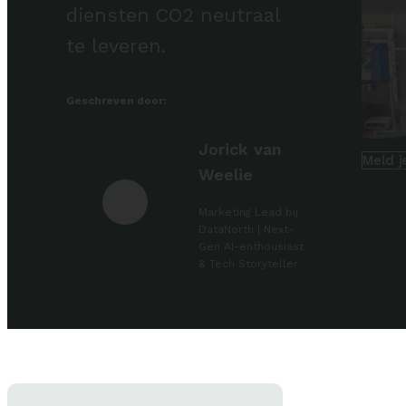
diensten CO2 neutraal
te leveren.
Geschreven door:
Jorick van
Meld j
Weelie
Marketing Lead bij
DataNorth | Next-
Gen AI-enthousiast
& Tech Storyteller