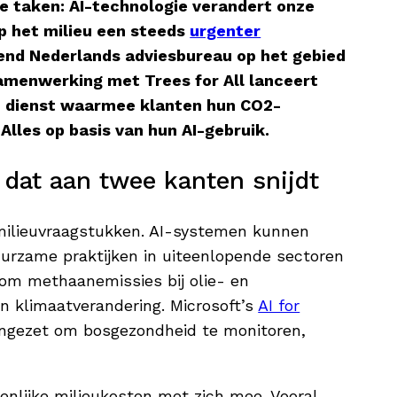
e taken: AI-technologie verandert onze
op het milieu een steeds
urgenter
nd Nederlands adviesbureau op het gebied
samenwerking met Trees for All lanceert
 dienst waarmee klanten hun CO2-
lles op basis van hun AI-gebruik.
 dat aan twee kanten snijdt
 milieuvraagstukken. AI-systemen kunnen
uurzame praktijken in uiteenlopende sectoren
 om methaanemissies bij olie- en
n klimaatverandering. Microsoft’s
AI for
ingezet om bosgezondheid te monitoren,
enlijke milieukosten met zich mee. Vooral