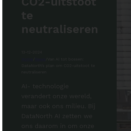
CO2-uitstoot
te
neutraliseren
13-12-2024
Home
/
News
/
Van AI tot bossen:
DataNorth’s plan om CO2-uitstoot te
neutraliseren
AI- technologie
verandert onze wereld,
maar ook ons milieu. Bij
DataNorth AI zetten we
ons daarom in om onze