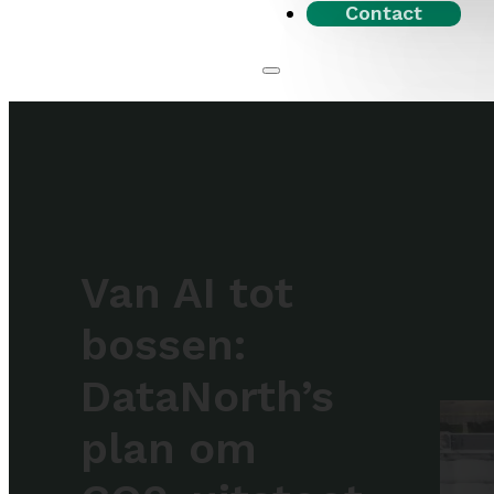
Contact
Van AI tot
bossen:
DataNorth’s
plan om