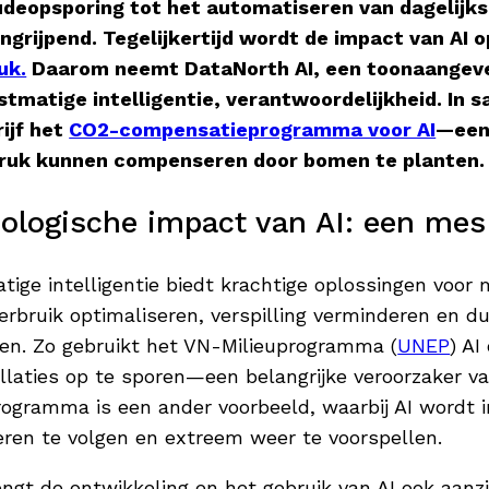
udeopsporing tot het automatiseren van dagelijks
ngrijpend. Tegelijkertijd wordt de impact van AI 
uk.
Daarom neemt DataNorth AI, een toonaangeve
stmatige intelligentie, verantwoordelijkheid. In 
ijf het
CO2-compensatieprogramma voor AI
—een
ruk kunnen compenseren door bomen te planten. A
ologische impact van AI: een mes
ige intelligentie biedt krachtige oplossingen voor
erbruik optimaliseren, verspilling verminderen en d
ren. Zo gebruikt het VN-Milieuprogramma (
UNEP
) AI
llaties op te sporen—een belangrijke veroorzaker va
rogramma is een ander voorbeeld, waarbij AI wordt 
eren te volgen en extreem weer te voorspellen.
ngt de ontwikkeling en het gebruik van AI ook aanzi