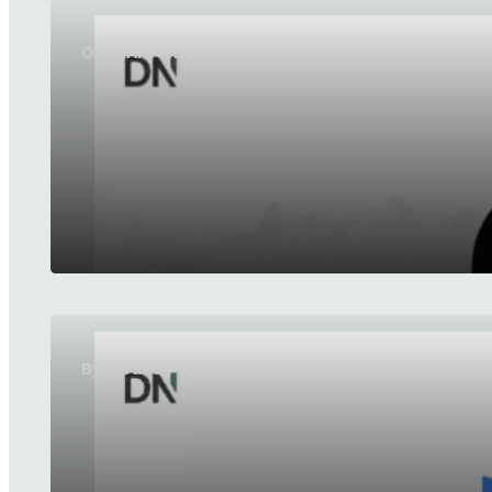
OpenAI vernieuwt GPT-5.6 Sol en GPT-5.6 Luna 
ByteDance lanceert SeedRealtime