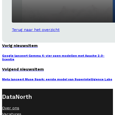
Terug naar het overzicht
Vorig nieuwsitem
Google lanceert Gemma 4: vier open modellen met Apache 2.0-
licentie
Volgend nieuwsitem
Meta lanceert Muse Spark: eerste model van Superintelligence Labs
DataNorth
Over ons
Vacatures