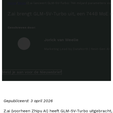
Home
/
News
/
Z.ai lanceert GLM-5V-Turbo: 744 miljard parameters voo
Z.ai brengt GLM-5V-Turbo uit, een 744B MoE m
Geschreven door:
Jorick van Weelie
Marketing Lead bij DataNorth | Next-Gen AI-e
Meld je aan voor de Nieuwsbrief
Gepubliceerd: 3 april 2026
Z.ai (voorheen Zhipu AI) heeft GLM-5V-Turbo uitgebracht,