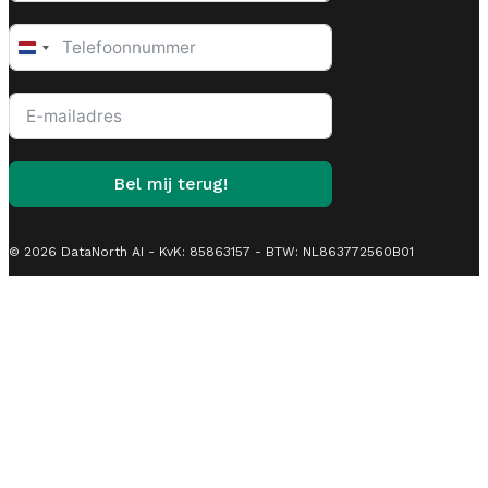
Netherlands
+31
Bel mij terug!
© 2026 DataNorth AI - KvK: 85863157 - BTW: NL863772560B01