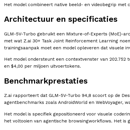
Het model combineert native beeld- en videobegrip met 
Architectuur en specificaties
GLM-5V-Turbo gebruikt een Mixture-of-Experts (MoE)-archi
met wat Z.ai 30+ Task Joint Reinforcement Learning noemt
trainingsaanpak moet een model opleveren dat visuele in
Het model ondersteunt een contextvenster van 202.752 tok
en $4,00 per miljoen uitvoertokens.
Benchmarkprestaties
Z.ai rapporteert dat GLM-5V-Turbo 94,8 scoort op de De
agentbenchmarks zoals AndroidWorld en WebVoyager, wat w
Het model is specifiek gepositioneerd voor visuele code
het voltooien van agentische browsingworkflows. Het is 