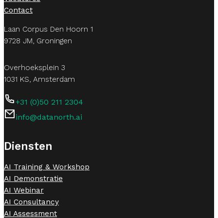
Contact
Laan Corpus Den Hoorn 1
9728 JM, Groningen
Overhoeksplein 3
1031 KS, Amsterdam
+31 (0)50 211 2304
info@datanorth.ai
Follow us on LinkedIn
Follow us on LinkedIn
Diensten
AI Training & Workshop
AI Demonstratie
AI Webinar
AI Consultancy
AI Assessment