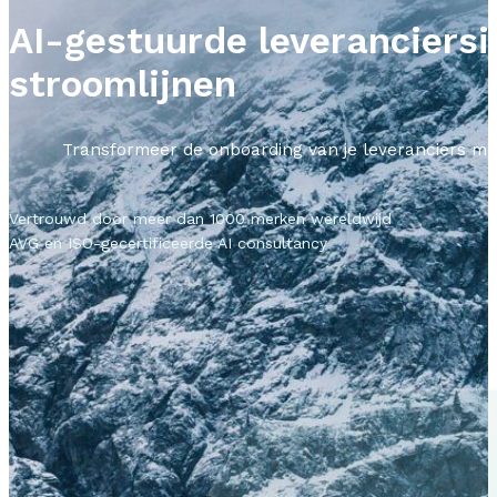
AI-gestuurde leveranciersi
stroomlijnen
Transformeer de onboarding van je leveranciers met
Vertrouwd door meer dan 1000 merken wereldwijd
AVG en ISO-gecertificeerde AI consultancy