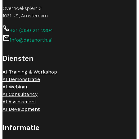
Overhoeksplein 3
1031 KS, Amsterdam
+31 (0)50 211 2304
info@datanorth.ai
Follow us on LinkedIn
Follow us on LinkedIn
Diensten
AI Training & Workshop
AI Demonstratie
AI Webinar
AI Consultancy
AI Assessment
AI Development
Informatie