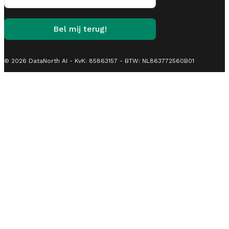
Bel mij terug!
© 2026 DataNorth AI - KvK: 85863157 - BTW: NL863772560B01