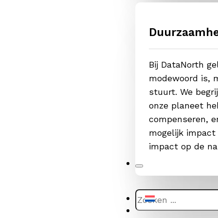
Duurzaamhe
Bij DataNorth g
modewoord is, m
stuurt. We begr
onze planeet he
compenseren, er
mogelijk impact
impact op de na
Zoeken