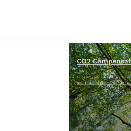
CO2 Compensat
Compenseer de uitstoot van C
met DataNorth en Trees for Al