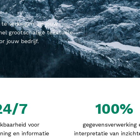
e verkrijgen uit jouw
el grootschalige tekstuele
r jouw bedrijf.
24/7
100%
kbaarheid voor
gegevensverwerking 
ning en informatie
interpretatie van inzicht