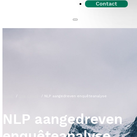
Contact
Home
Use Cases
NLP aangedreven enquêteanalyse
NLP aangedreven
enquêteanalyse