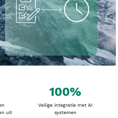
100%
en
Veilige integratie met AI
en uit
systemen