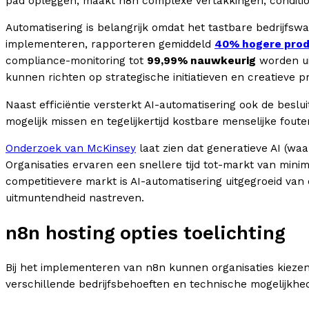
pad opleggen, maakt n8n complexe vertakkingen, condition
Automatisering is belangrijk omdat het tastbare bedrijfsw
implementeren, rapporteren gemiddeld
40% hogere produ
compliance-monitoring tot
99,99% nauwkeurig
worden ui
kunnen richten op strategische initiatieven en creatieve 
Naast efficiëntie versterkt AI-automatisering ook de bes
mogelijk missen en tegelijkertijd kostbare menselijke foute
Onderzoek van McKinsey
laat zien dat generatieve AI (wa
Organisaties ervaren een snellere tijd tot-markt van mini
competitievere markt is AI-automatisering uitgegroeid van
uitmuntendheid nastreven.
n8n hosting opties toelichting
Bij het implementeren van n8n kunnen organisaties kiezen u
verschillende bedrijfsbehoeften en technische mogelijkhe