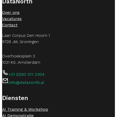
DataNorth
Over ons
Vacatures
Contact
Laan Corpus Den Hoorn 1
9728 JM, Groningen
Overhoeksplein 3
1031 KS, Amsterdam
+31 (0)50 211 2304
info@datanorth.ai
Follow us on LinkedIn
Follow us on LinkedIn
Diensten
AI Training & Workshop
AI Demonstratie