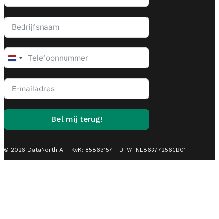
Netherlands
+31
Bel mij terug!
© 2026 DataNorth AI - KvK: 85863157 - BTW: NL863772560B01