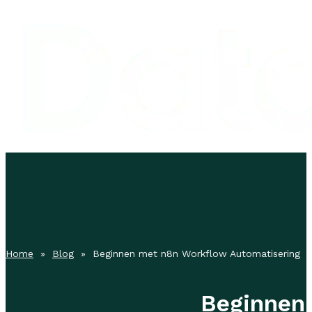
Home
»
Blog
» Beginnen met n8n Workflow Automatisering
Beginnen