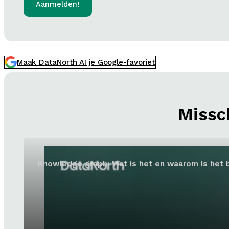
Aanmelden!
Maak DataNorth AI je Google-favoriet
Missch
Knowledge graph: Wat is het en waarom is het b