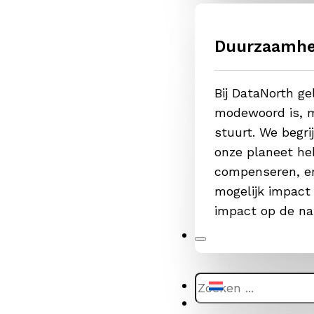
Duurzaamhe
Bij DataNorth g
modewoord is, m
stuurt. We begr
onze planeet he
compenseren, er
mogelijk impact
impact op de na
Zoeken