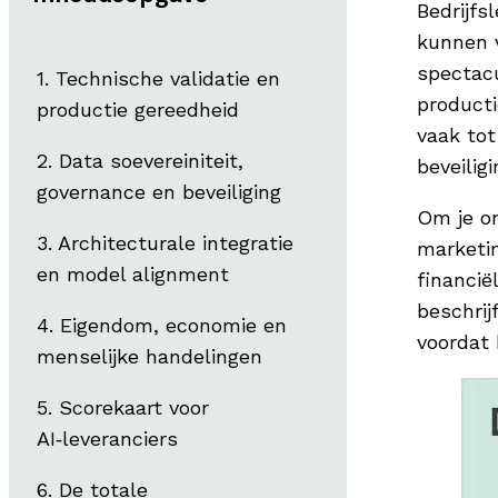
Bedrijfs
kunnen 
spectacu
Technische validatie en
producti
productie gereedheid
vaak tot
Data soevereiniteit,
beveiligi
governance en beveiliging
Om je on
Architecturale integratie
marketin
en model alignment
financië
beschrij
Eigendom, economie en
voordat 
menselijke handelingen
Scorekaart voor
AI‑leveranciers
De totale