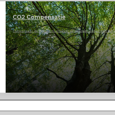
CO2 Compensatie
Compenseer de CO2 uitstoot van AI oplosisngen samen met DataN