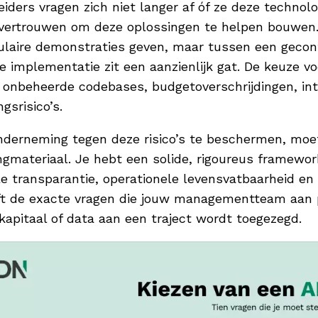
leiders vragen zich niet langer af óf ze deze tech
vertrouwen om deze oplossingen te helpen bouwen. D
laire demonstraties geven, maar tussen een gecont
e implementatie zit een aanzienlijk gat. De keuze v
 onbeheerde codebases, budgetoverschrijdingen, int
ngsrisico’s.
derneming tegen deze risico’s te beschermen, moet
gmateriaal. Je hebt een solide, rigoureus framewor
le transparantie, operationele levensvatbaarheid e
ft de exacte vragen die jouw managementteam aan p
kapitaal of data aan een traject wordt toegezegd.