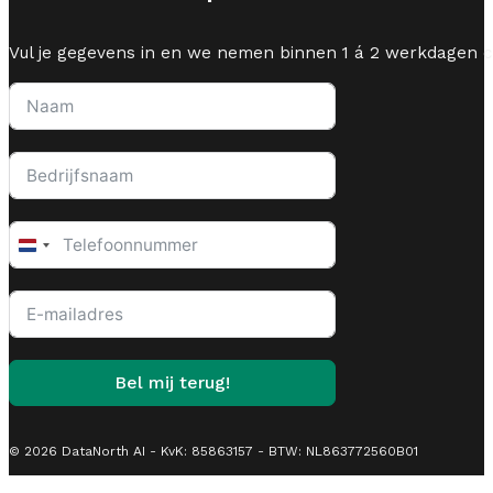
Vul je gegevens in en we nemen binnen 1 á 2 werkdagen c
Netherlands
+31
Bel mij terug!
© 2026 DataNorth AI - KvK: 85863157 - BTW: NL863772560B01