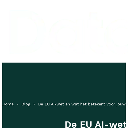
Home
»
Blog
» De EU AI-wet en wat het betekent voor jouw b
De EU AI-wet 