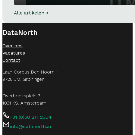
Alle artikelen >
DataNorth
Over ons
Vacatures
Contact
Laan Corpus Den Hoorn 1
9728 JM, Groningen
Overhoeksplein 3
1031 KS, Amsterdam
+31 (0)50 211 2304
info@datanorth.ai
Follow us on LinkedIn
Follow us on LinkedIn