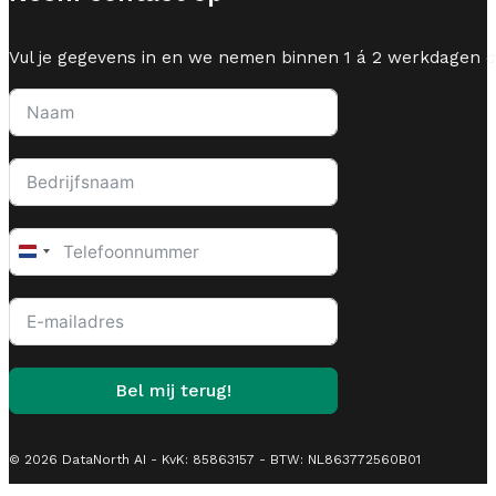
Vul je gegevens in en we nemen binnen 1 á 2 werkdagen c
Netherlands
+31
Bel mij terug!
© 2026 DataNorth AI - KvK: 85863157 - BTW: NL863772560B01