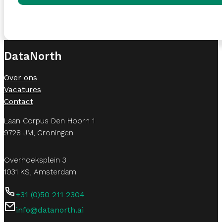
DataNorth
Over ons
Vacatures
Contact
Laan Corpus Den Hoorn 1
9728 JM, Groningen
Overhoeksplein 3
1031 KS, Amsterdam
+31 (0)50 211 2304
info@datanorth.ai
Follow us on LinkedIn
Follow us on LinkedIn