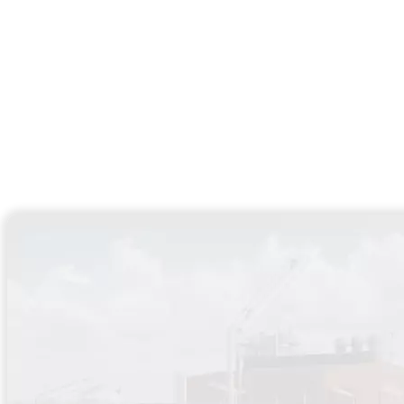
Hoe NPAL het MKB inspireer
Ontdek hoe NPAL samenwerkte met DataNorth de leden, uit
Intelligentie (AI).
15+ Industrie specifieke use cases geïntroduceerd
10+ Leden geïnspireerd om de volgende stap te zetten
6+ Gesprekken met DataNorth voor hun volgende stap