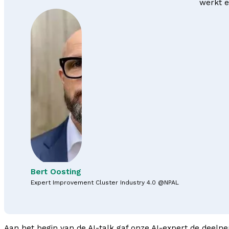
werkt e
Bert Oosting
Expert Improvement Cluster Industry 4.0 @NPAL
Aan het begin van de AI-talk gaf onze AI-expert de deeln