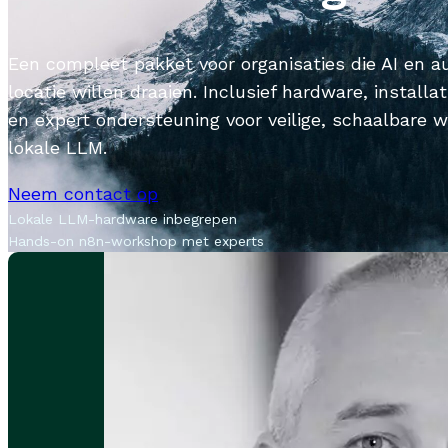
Een compleet pakket voor organisaties die AI en au
locatie willen draaien. Inclusief hardware, instal
en expert ondersteuning voor veilige, schaalbare
lokale LLM.
Neem contact op
Lokale LLM-hardware inbegrepen
Hands-on n8n-workshop met experts