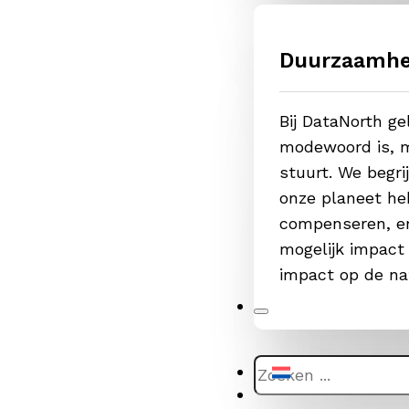
Duurzaamhe
Bij DataNorth g
modewoord is, m
stuurt. We begr
onze planeet he
compenseren, er
mogelijk impact
impact op de na
Zoeken