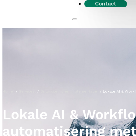
Contact
Home
Services
Ontwikkeling en implementatie
Lokale AI & Work
Lokale AI & Workfl
automatisering me