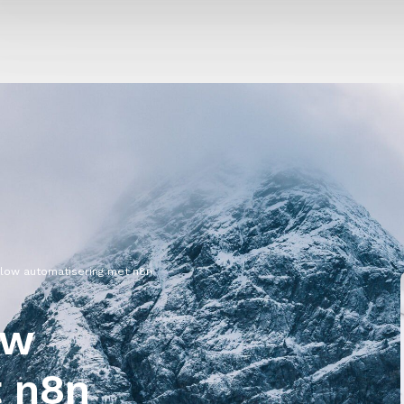
flow automatisering met n8n
ow
t n8n