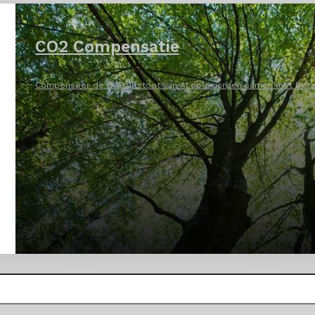
CO2 Compensatie
Compenseer de CO2 uitstoot van AI oplosisngen samen met DataN