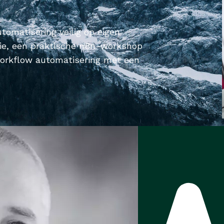
tomatisering veilig op eigen
latie, een praktische n8n-workshop
 workflow automatisering met een