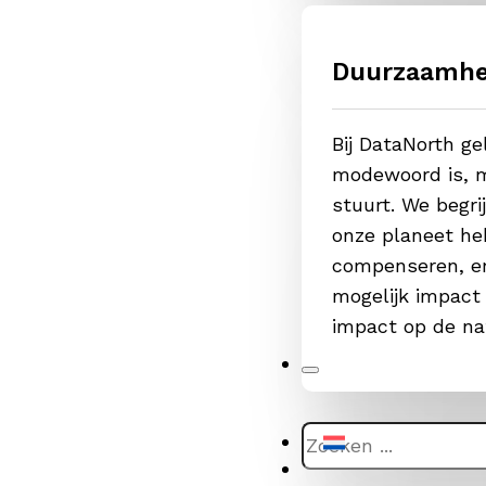
Duurzaamhe
Bij DataNorth g
modewoord is, m
stuurt. We begr
onze planeet he
compenseren, er
mogelijk impact
impact op de na
Zoeken