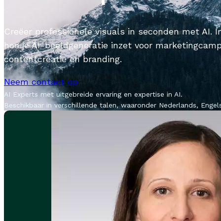
Creëer professionele visuals in seconden met AI. 
hoe je AI-beeldgeneratie inzet voor marketingcamp
contentcreatie en branding.
Neem contact op
AI Experts met uitgebreide ervaring en expertise in AI.
Beschikbaar in verschillende talen, waaronder Nederlands, Engels