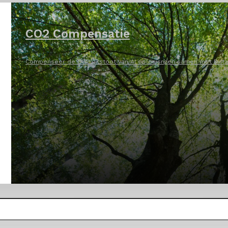
CO2 Compensatie
Compenseer de CO2 uitstoot van AI oplosisngen samen met DataN