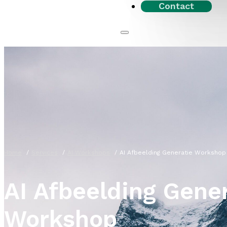
Contact
Home
Services
AI Workshops
AI Afbeelding Generatie Workshop
AI Afbeelding Gene
Workshop