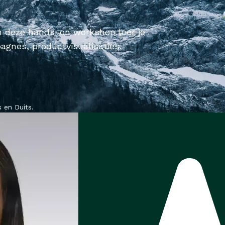
In deze hands-on workshop leer je
agnes, productvisualisaties,
 en Duits.