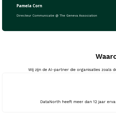
Pamela Corn
Directeur Communicatie @ The Geneva Association
Waaro
Wij zijn de AI-partner die organisaties zoals 
DataNorth heeft meer dan 12 jaar erva