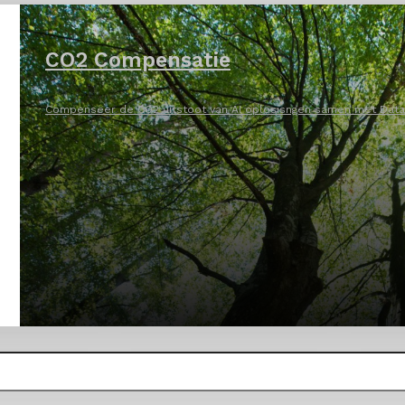
CO2 Compensatie
Compenseer de CO2 uitstoot van AI oplosisngen samen met DataN