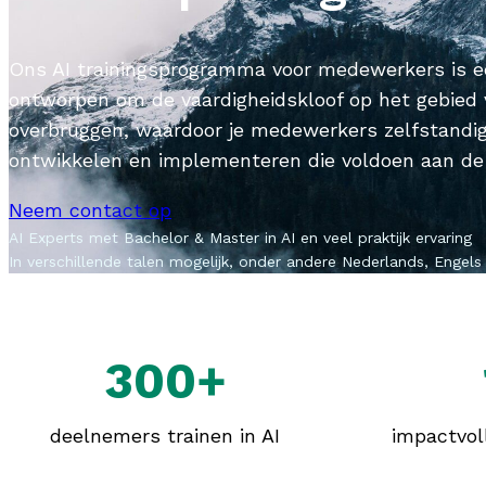
Ons AI trainingsprogramma voor medewerkers is 
ontworpen om de vaardigheidskloof op het gebied 
overbruggen, waardoor je medewerkers zelfstandi
ontwikkelen en implementeren die voldoen aan de u
Neem contact op
AI Experts met Bachelor & Master in AI en veel praktijk ervaring
In verschillende talen mogelijk, onder andere Nederlands, Engels
300+
deelnemers trainen in AI
impactvol