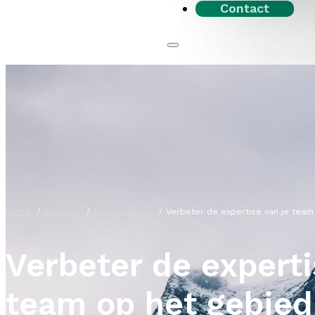
Contact
Home
Services
AI Workshops
Verbeter de expertise van je team
Verbeter de experti
team op het gebied