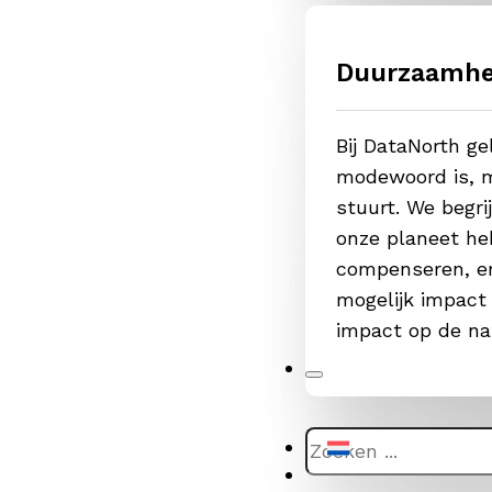
Duurzaamhe
Bij DataNorth g
modewoord is, m
stuurt. We begr
onze planeet he
compenseren, er
mogelijk impact
impact op de na
Zoeken