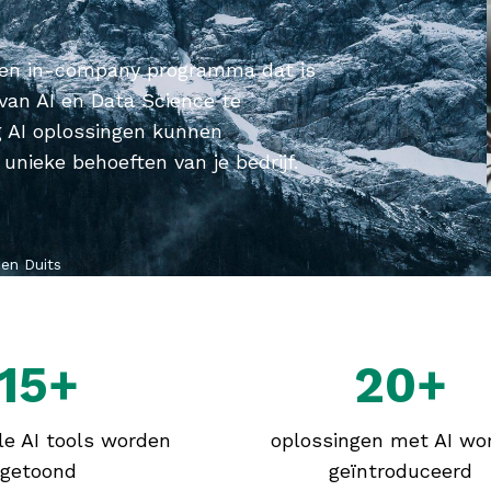
een in-company programma dat is
van AI en Data Science te
g AI oplossingen kunnen
nieke behoeften van je bedrijf.
 en Duits
15+
20+
le AI tools worden
oplossingen met AI wo
getoond
geïntroduceerd